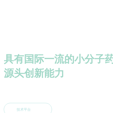
基于亲和性的高通量筛
具有国际一流的小分子
秉承使命 造福人类
源头创新能力
开发原创新药
STAYING TRUE TO OUR MISSION BENEFITING HUMANITY
技术平台
技术平台
技术平台