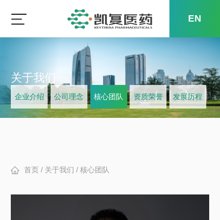
EN
关于我们
企业介绍
公司理念
核心团队
资质荣誉
发展历程
首页
/
关于我们
/
核心团队