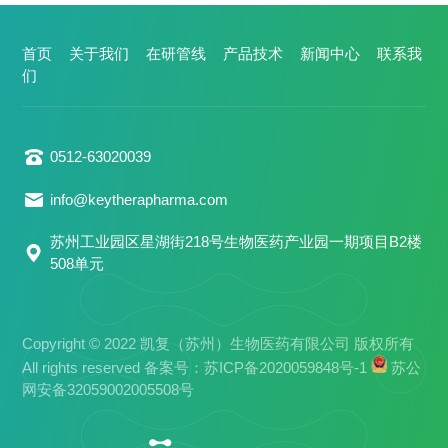
首页
关于我们
在研管线
产品技术
新闻中心
联系我
们
0512-63020039
info@keytherapharma.com
苏州工业园区星湖街218号生物医药产业园一期项目B2楼
508单元
Copyright © 2022 凯复（苏州）生物医药有限公司 版权所有
All rights reserved 备案号：
苏ICP备2020059848号-1
苏公
网安备32059002005508号