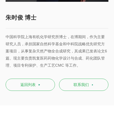
朱时俊 博士
中国科学院上海有机化学研究所博士，在博期间，作为主要
研究人员，承担国家自然科学基金和中科院战略优先研究方
案项目，从事复杂天然产物全合成研究，其成果已发表论文6
篇。现主要负责凯复医药药物化学设计与合成、药化团队管
理、项目专利保护、生产工艺CMC 等工作。
返回列表
联系我们