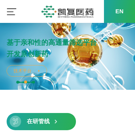
EN
秉承使命 造福人类
基于亲和性的高通量筛选平台
具有国际一流的小分子药物
STAYING TRUE TO OUR MISSION BENEFITING
开发原创新药
源头创新能力
HUMANITY
技术平台
技术平台
技术平台
1
2
3
在研管线