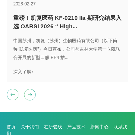
2026-02-27
2025-12-15
2025-10-13
2024-03-01
2023-02-07
2022-03-23
2021-04-22
2021-03-22
2026-04-27
2021-12-29
2021-10-14
2021-07-29
2020-12-10
2020-09-28
2023-04-29
2023-04-04
2022-06-21
重磅！凯复医药 KF-0210 IIa 期研究结果入
凯复医药 | KF-0210 在骨关节炎（OA）探
KF-0210 治疗膝骨关节炎II期临床试验启动
喜讯 | 凯复医药创新药KBP-2205片临床试
凯复医药 | KF-0210片获批进行骨关节炎Ⅱ
凯复医药KF-0210与PD-L1单抗联合用药临
凯复医药完成国内首例患者的首次给药
凯复宣布KF-0210 临床I期完成首例患者给
凯复医药 KF-0210 治疗膝骨关节炎 IIa 期
喜讯！凯复医药斩获第十届中国创新创业
祝贺凯复医药以小组第一的成绩晋级第十
凯复荣登融资中国2020-2021年度新经济高
凯复生物荣获 2020 Venture50 新芽榜50
凯复生物宣布完成近亿元人民币A轮融资
凯复医药荣膺『2022年度中国医疗大健康
凯复医药将在2023年美国癌症研究协会年
KF-0210片与PD-L1抗体联合用药Ib期临床
选 OARSI 2026 “ High...
索性临床试验中取得突破性进展...
验获得NMPA批准
期临床试验
床试验获得NMPA批准
药，获1亿元人民币A+轮投资...
积极临床结果以最高评分最新突破...
大赛总决赛第一名
届中国创新创业大赛总决赛
成长企业TOP50
强
投融资荣耀榜最佳新锐奖TOP15 』...
会（AACR 2023）上公布KF-0210研...
试验首例患者入组
凯复医药自主研发的EP4拮抗剂 KF‑0210 治疗膝骨关
凯复医药首个Ⅰ类研发新药KF-0210于2021年4月22日获
近日，创新药物研发企业苏州凯复生物制药有限公司宣
中国苏州，凯复（苏州）生物医药有限公司（以下简
凯复医药公告：自主研发的全球首个进入临床研究阶
节炎的 II期临床试验已正式启动，2025年10月12日，
2024年3月1日，凯复（苏州）生物医药有限公司（凯
近日，凯复（苏州）生物医药有限公司（简称：凯复医
凯复（苏州）生物医药有限公司（以下简称“凯复医
得国家药品监督管理局批准进入临床研究
近日，创新药物研发企业苏州凯复生物医药有限公司宣
中国苏州，2026 年 4 月 27 日 —— 凯复（苏州）生物
科技创新，成就大业！2021年12月28日，第十届中国
第十届中国创新创业大赛以习近平总书记关于科技创新
2021年7月29日融资中国发布了"2020-2021年度“产业之
历时8个月，2020 Venture50 榜单隆重揭晓。富坤系企
布完成近亿元人民币A轮融资。此轮融资由元禾原点领
近日，由CHC医疗咨询携手中信证券推出的【2022年
凯复医药是一家专注于肿瘤和自身免疫疾病领域的小分
2022年6月21日，凯复（苏州）生物医药有限公司（以
称“凯复医药”）今日宣布，公司与吉林大学第一医院联
段、用于骨关节炎（Osteoarthritis，OA）治疗与慢性
首例受试者已完成首次...
复医药）宣布自主研发的创新药KBP-2205片的I/II期临
药）自主创新的产品KF-0210片获得国家药品监督管理
药”）于2022年3月23日宣布
布KF-0210的一期临床试验 (NCT04713891)在澳大利亚
医药有限公司（Keythera Pharmaceuticals Co., Ltd.，
创新创业大赛全国总决赛在广州高新区开幕...
的重要思想为指导，自今年六月大赛启动以来
王”风云榜"评选结果
业凯复生物荣获新芽榜50强....
投，怀格资本、聚明创投和...
度中国医疗大健康产业投融资荣耀榜】名单重磅出
子创新药公司。今日宣布将于2023年4月14日至19日在
下简称凯复医药）宣布
深入了解
合开展的新型口服 EP4 拮...
疼痛管理的 EP4 拮抗剂...
床试验申请获得国家药...
局（NMPA）临床试验批...
以下简称"凯复医药...
炉……
美国佛罗里达州奥兰多举行的...
深入了解
深入了解
深入了解
深入了解
深入了解
深入了解
深入了解
深入了解
深入了解
深入了解
深入了解
深入了解
深入了解
深入了解
深入了解
深入了解
首页
关于我们
在研管线
产品技术
新闻中心
联系我
们