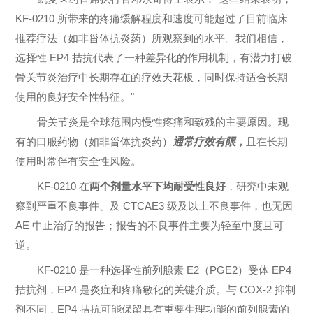
KF-0210 所带来的疼痛缓解程度和速度可能超过了目前临床
推荐疗法（如非甾体抗炎药）所观察到的水平。我们相信，
选择性 EP4 拮抗代表了一种差异化的作用机制，有潜力打破
骨关节炎治疗中长期存在的疗效天花板，同时保持适合长期
使用的良好安全性特征。"
骨关节炎是全球范围内慢性疼痛和致残的主要原因。现
有的口服药物（如非甾体抗炎药）
通常
疗效有限
，
且在长期
使用时常伴有安全性风险。
KF-0210
在
两个剂量水平下均耐受性良好
，研究中未观
察到严重不良事件、及 CTCAE3 级及以上不良事件，也无因
AE 中止治疗的报告；报告的不良事件主要为轻至中度且可
逆。
KF-0210 是一种选择性前列腺素 E2（PGE2）受体 EP4
拮抗剂，EP4 是炎症和疼痛敏化的关键介质。与
COX-2 抑制
剂
不同，EP4 拮抗可能保留具有重要生理功能的前列腺素的